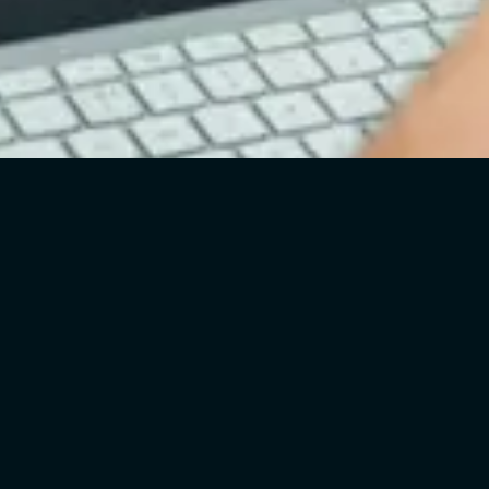
Gemeinsam besser werden
Die Challenge fürs gesamte
Autohaus
Die
Service Team Rallye
von Jaguar Land
Rover ist eine Qualifizierungsmaßnahme für das
Händlerpersonal im Markenhandel. Sie zielt darauf
ab, das After-Sales- und Service-Geschäft zu
optimieren, indem sie
Service-Excellence-
Schwerpunkte und relevante KPIs