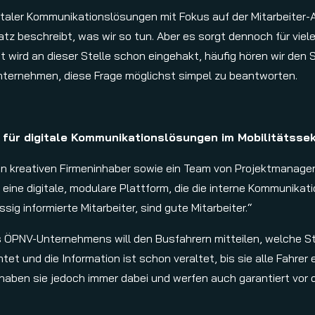
gitaler Kommunikationslösungen mit Fokus auf der Mitarbeiter-A
atz beschreibt, was wir so tun. Aber es sorgt dennoch für vie
t wird an dieser Stelle schon eingehakt, häufig hören wir den
nternehmen, diese Frage möglichst simpel zu beantworten.
 für digitale Kommunikationslösungen im Mobilitätsse
n kreativen Firmeninhaber sowie ein Team von Projektmanagern
 eine digitale, modulare Plattform, die die interne Kommunika
sig informierte Mitarbeiter, sind gute Mitarbeiter.“
es ÖPNV-Unternehmens will den Busfahrern mitteilen, welche S
und die Information ist schon veraltet, bis sie alle Fahrer e
aben sie jedoch immer dabei und werfen auch garantiert vor d