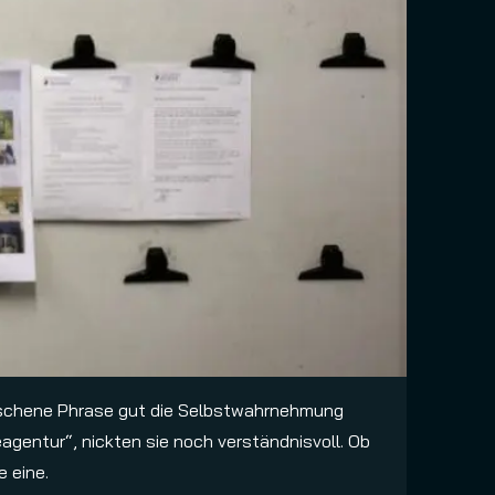
edroschene Phrase gut die Selbstwahrnehmung
eagentur“, nickten sie noch verständnisvoll. Ob
e eine.